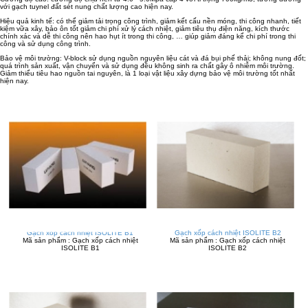
với gạch tuynel đất sét nung chất lượng cao hiện nay.
Hiệu quả kinh tế: có thể giảm tải trọng công trình, giảm kết cấu nền móng, thi công nhanh, tiết
kiệm vữa xây, bảo ôn tốt giảm chi phí xử lý cách nhiệt, giảm tiêu thụ điện năng, kích thước
chính xác và dễ thi công nên hao hụt ít trong thi công, … giúp giảm đáng kể chi phí trong thi
công và sử dụng công trình.
Bảo vệ môi trường: V-block sử dụng nguồn nguyên liệu cát và đá bụi phế thải; không nung đốt;
quá trình sản xuất, vận chuyển và sử dụng đều không sinh ra chất gây ô nhiễm môi trường.
Giảm thiểu tiêu hao nguồn tai nguyên, là 1 loại vật liệu xây dựng bảo vệ môi trường tốt nhất
hiện nay.
Gạch xốp cách nhiệt ISOLITE B1
Gạch xốp cách nhiệt ISOLITE B2
Mã sản phẩm : Gạch xốp cách nhiệt
Mã sản phẩm : Gạch xốp cách nhiệt
ISOLITE B1
ISOLITE B2