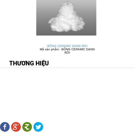
BÔNG CERAMIC DẠNG RỜI
Mã sản phẩm : BÔNG CERAMIC DẠNG
RỜI
THƯƠNG HIỆU
CÔNG TY TNHH MÔI TRƯỜNG VIỆT
Địa chỉ:
277 Gò Dầu, P.Tân Quý, Q.Tân Phú, TP.HCM
Điên thoại:
08.38 109 567 - 0916.88 11 31 -
Fax:
08.38 107 456
Email:
hiengachviet@gmail.com
-
Website:
http://gachviet.vn/
LÊN KẾT MẠNG XÃ HỘI