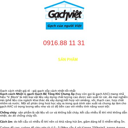
0916.88 11 31
TRANG CHỦ
GIỚI THIỆU
SẢN PHẨM
DỊCH VỤ
NHÀ CUNG CẤP
DỰ ÁN
TUYỂN DỤNG
LIÊN HỆ
Gạch cách nhiệt giá rẻ - giá gạch xốp cách nhiệt tốt nhất
Gạch cách Nhiệt
là
gạch Gạch Bê Tông Khí Chưng Áp
(hay còn gọi là gạch AAC) mang nhã
hiệu “V- Block” là một loại vật liệu xây dựng chất lượng cao được sản xuất từ cát, đá mạt nghiền
mịn (phế liệu của ngành khai thác đá xây dựng) kết hợp với ximăng, vôi, thạch cao, hợp chất
nhôm và nước. Một số phản ứng hoá học xảy ra trong quá trình sản xuất và chưng áp làm cho
gạch AAC có trọng lượng siêu nhẹ và có độ bền cao với nhiều tính năng vượt trội:
Chống cháy
: sản phẩm là vật liệu vô cơ và không bắt cháy, kết cấu nhiều lỗ khí nhỏ không dẫn
nhiệt, do đó chống cháy tốt.
Cách âm
: do kết cấu có nhiều lỗ khí nên có khả năng hút âm, giảm đáng kể ô nhiễm tiếng ồn.
Cường độ cao: cường độ chịu nén từ 4.0 - 5.0Mpa cấp 4 với tỉ trọng 700kg/m3, tương đương