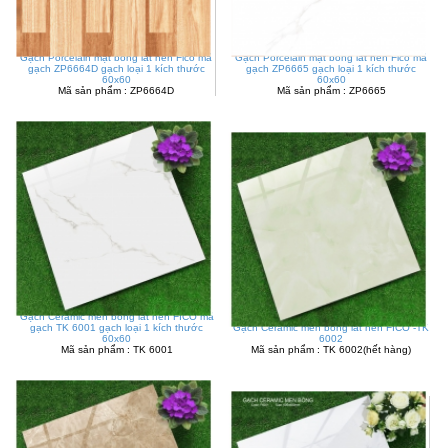
Gạch Porcelain mặt bóng lát nền Fico mã
Gạch Porcelain mặt bóng lát nền Fico mã
gạch ZP6664D gạch loại 1 kích thước
gạch ZP6665 gạch loại 1 kích thước
60x60
60x60
Mã sản phẩm : ZP6664D
Mã sản phẩm : ZP6665
Gạch Ceramic men bóng lát nền FICO mã
gạch TK 6001 gạch loại 1 kích thước
Gạch Ceramic men bóng lát nền FICO -TK
60x60
6002
Mã sản phẩm : TK 6001
Mã sản phẩm : TK 6002(hết hàng)