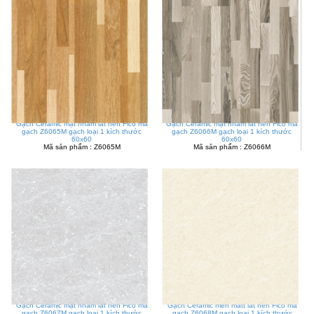
Gạch Ceramic mặt nhám lát nền Fico mã
Gạch Ceramic mặt nhám lát nền Fico mã
gạch Z6065M gạch loại 1 kích thước
gạch Z6066M gạch loại 1 kích thước
60x60
60x60
Mã sản phẩm : Z6065M
Mã sản phẩm : Z6066M
Gạch Ceramic mặt nhám lát nền Fico mã
Gạch Ceramic men matt lát nền Fico mã
gạch Z6067M gạch loại 1 kích thước
gạch Z6068M gạch loại 1 kích thước