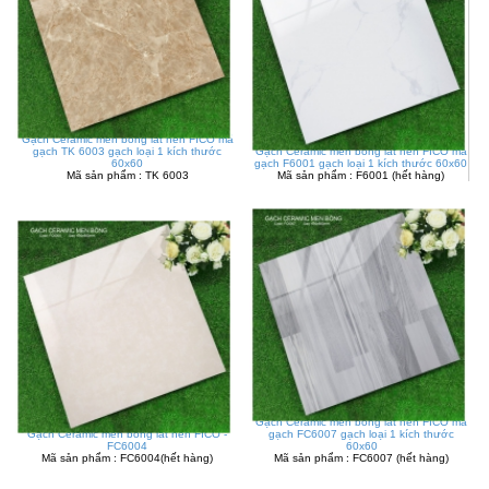
Gạch Ceramic men bóng lát nền FICO mã
gạch TK 6003 gạch loại 1 kích thước
Gạch Ceramic men bóng lát nền FICO mã
60x60
gạch F6001 gạch loại 1 kích thước 60x60
Mã sản phẩm : TK 6003
Mã sản phẩm : F6001 (hết hàng)
Gạch Ceramic men bóng lát nền FICO mã
Gạch Ceramic men bóng lát nền FICO -
gạch FC6007 gạch loại 1 kích thước
FC6004
60x60
Mã sản phẩm : FC6004(hết hàng)
Mã sản phẩm : FC6007 (hết hàng)