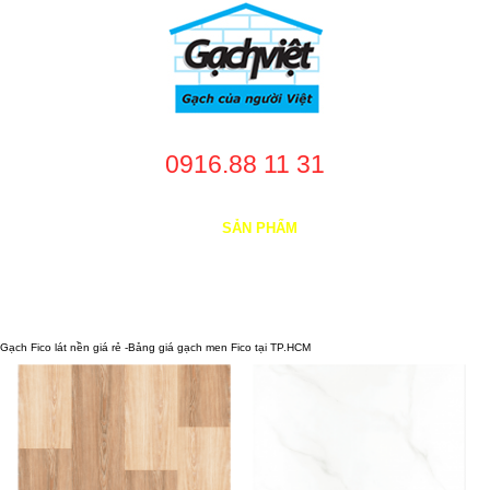
0916.88 11 31
TRANG CHỦ
GIỚI THIỆU
SẢN PHẨM
DỊCH VỤ
NHÀ CUNG CẤP
DỰ ÁN
TUYỂN DỤNG
LIÊN HỆ
Gạch Fico lát nền giá rẻ -Bảng giá gạch men Fico tại TP.HCM