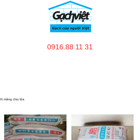
0916.88 11 31
TRANG CHỦ
GIỚI THIỆU
SẢN PHẨM
DỊCH VỤ
NHÀ CUNG CẤP
DỰ ÁN
TUYỂN DỤNG
LIÊN HỆ
Xi măng chịu lửa