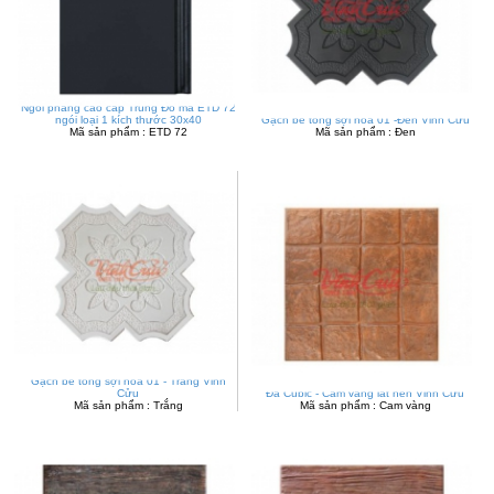
Ngói phẳng cao cấp Trung Đô mã ETD 72
ngói loại 1 kích thước 30x40
Gạch bê tông sợi hoa 01 -Đen Vỉnh Cửu
Mã sản phẩm : ETD 72
Mã sản phẩm : Đen
Gạch bê tông sợi hoa 01 - Trắng Vỉnh
Cửu
Đá Cubic - Cam vàng lát nền Vỉnh Cửu
Mã sản phẩm : Trắng
Mã sản phẩm : Cam vàng