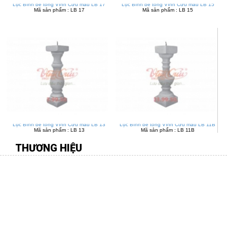
Lục Bình bê tông Vĩnh Cửu mẫu LB 17
Lục Bình bê tông Vĩnh Cửu mẫu LB 15
Mã sản phẩm : LB 17
Mã sản phẩm : LB 15
Lục Bình bê tông Vĩnh Cửu mẫu LB 13
Lục Bình bê tông Vĩnh Cửu mẫu LB 11B
Mã sản phẩm : LB 13
Mã sản phẩm : LB 11B
THƯƠNG HIỆU
CÔNG TY TNHH MÔI TRƯỜNG VIỆT
Địa chỉ:
277 Gò Dầu, P.Tân Quý, Q.Tân Phú, TP.HCM
Điên thoại:
08.38 109 567 - 0916.88 11 31 -
Fax:
08.38 107 456
Email:
hiengachviet@gmail.com
-
Website:
http://gachviet.vn/