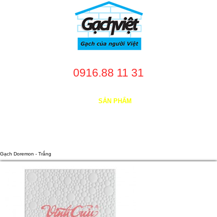
0916.88 11 31
TRANG CHỦ
GIỚI THIỆU
SẢN PHẨM
DỊCH VỤ
NHÀ CUNG CẤP
DỰ ÁN
TUYỂN DỤNG
LIÊN HỆ
Gạch Doremon - Trắng