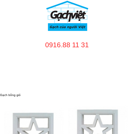
0916.88 11 31
TRANG CHỦ
GIỚI THIỆU
SẢN PHẨM
DỊCH VỤ
NHÀ CUNG CẤP
DỰ ÁN
TUYỂN DỤNG
LIÊN HỆ
Gạch bông gió