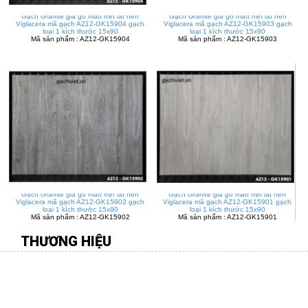
Gạch Granite giả gỗ matt mịn lát nền
Gạch Granite giả gỗ matt mịn lát nền
Viglacera mã gạch AZ12-GK15904 gạch
Viglacera mã gạch AZ12-GK15903 gạch
loại 1 kích thước 15x90
loại 1 kích thước 15x90
Mã sản phẩm : AZ12-GK15904
Mã sản phẩm : AZ12-GK15903
Gạch Granite giả gỗ matt mịn lát nền
Gạch Granite giả gỗ matt mịn lát nền
Viglacera mã gạch AZ12-GK15902 gạch
Viglacera mã gạch AZ12-GK15901 gạch
loại 1 kích thước 15x90
loại 1 kích thước 15x90
Mã sản phẩm : AZ12-GK15902
Mã sản phẩm : AZ12-GK15901
THƯƠNG HIỆU
CÔNG TY TNHH MÔI TRƯỜNG VIỆT
Địa chỉ:
277 Gò Dầu, P.Tân Quý, Q.Tân Phú, TP.HCM