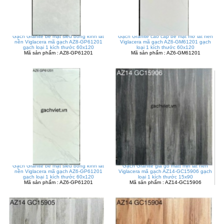
Gạch Granite bề mặt siêu bóng kính lát
Gạch Granite cao cấp bề mặt mờ lát nền
nền Viglacera mã gạch AZ8-GP61201
Viglacera mã gạch AZ6-GM61201 gạch
gạch loại 1 kích thước 60x120
loại 1 kích thước 60x120
Mã sản phẩm : AZ8-GP61201
Mã sản phẩm : AZ6-GM61201
Gạch Granite bề mặt siêu bóng kính lát
Gạch Granite giả gỗ matt mịn lát nền
nền Viglacera mã gạch AZ6-GP61201
Viglacera mã gạch AZ14-GC15906 gạch
gạch loại 1 kích thước 60x120
loại 1 kích thước 15x90
Mã sản phẩm : AZ6-GP61201
Mã sản phẩm : AZ14-GC15906