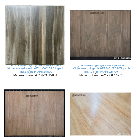
Gạch Granite giả gỗ matt mịn lát nền
Gạch Granite giả gỗ matt mịn lát nền
Viglacera mã gạch AZ14-GC15901 gạch
Viglacera mã gạch AZ12-GK15905 gạch
loại 1 kích thước 15x90
loại 1 kích thước 15x90
Mã sản phẩm : AZ14-GC15901
Mã sản phẩm : AZ12-GK15905