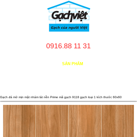
0916.88 11 31
TRANG CHỦ
GIỚI THIỆU
SẢN PHẨM
DỊCH VỤ
NHÀ CUNG CẤP
DỰ ÁN
TUYỂN DỤNG
LIÊN HỆ
Gạch đá mờ mịn mặt nhám lát nền Prime mã gạch 9118 gạch loại 1 kích thước 60x60