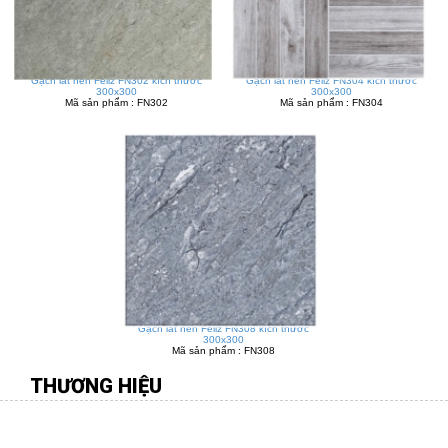
Gạch lát nền Feliz FN302 kích thước
Gạch lát nền Feliz FN304 kích thước
300x300
300x300
Mã sản phẩm : FN302
Mã sản phẩm : FN304
Gạch lát nền Feliz FN308 kích thước
300x300
Mã sản phẩm : FN308
THƯƠNG HIỆU
CÔNG TY TNHH MÔI TRƯỜNG VIỆT