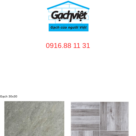
0916.88 11 31
TRANG CHỦ
GIỚI THIỆU
SẢN PHẨM
DỊCH VỤ
NHÀ CUNG CẤP
DỰ ÁN
TUYỂN DỤNG
LIÊN HỆ
Gạch 30x30