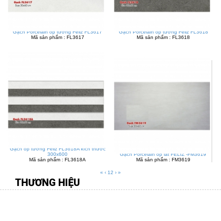
Gạch Porcelain ốp tường Feliz FL3617
Gạch Porcelain ốp tường Feliz FL3618
Mã sản phẩm : FL3617
Mã sản phẩm : FL3618
Gạch ốp tường Feliz FL3618A kích thước
300x600
Gạch Porcelain ốp lát FELIZ -FM3619
Mã sản phẩm : FL3618A
Mã sản phẩm : FM3619
«
‹
1
2
›
»
THƯƠNG HIỆU
CÔNG TY TNHH MÔI TRƯỜNG VIỆT