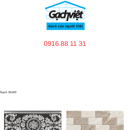
0916.88 11 31
TRANG CHỦ
GIỚI THIỆU
SẢN PHẨM
DỊCH VỤ
NHÀ CUNG CẤP
DỰ ÁN
TUYỂN DỤNG
LIÊN HỆ
Gạch 30x60