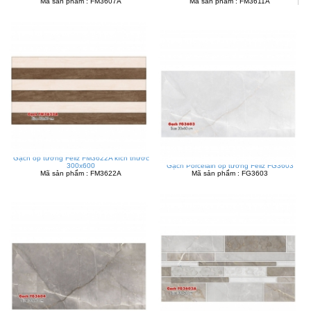
Mã sản phẩm : FM3607A
Mã sản phẩm : FM3611A
Gạch ốp tường Feliz FM3622A kích thước
300x600
Gạch Porcelain ốp tường Feliz FG3603
Mã sản phẩm : FM3622A
Mã sản phẩm : FG3603