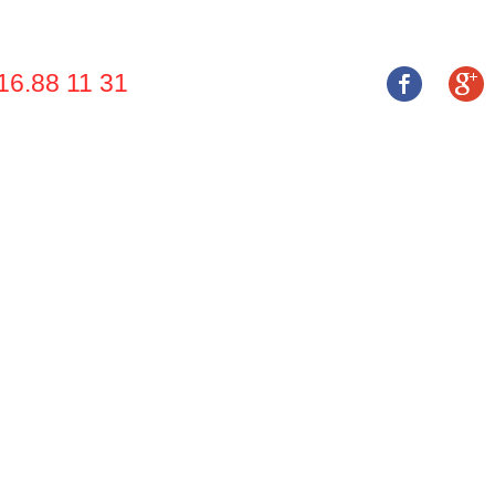
16.88 11 31
 THIỆU
SẢN PHẨM
DỊCH VỤ
NHÀ CUNG CẤP
DỰ ÁN
TUYỂN