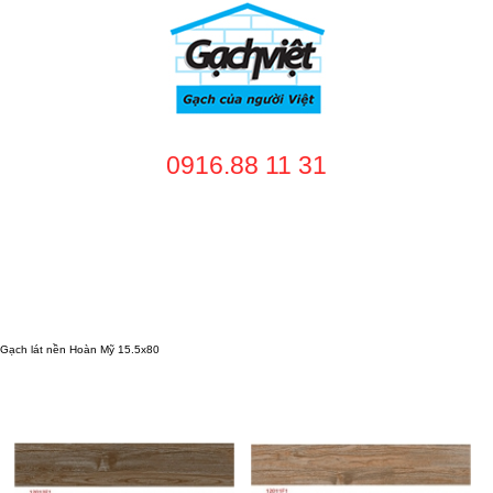
0916.88 11 31
TRANG CHỦ
GIỚI THIỆU
SẢN PHẨM
DỊCH VỤ
NHÀ CUNG CẤP
DỰ ÁN
TUYỂN DỤNG
LIÊN HỆ
Gạch lát nền Hoàn Mỹ 15.5x80