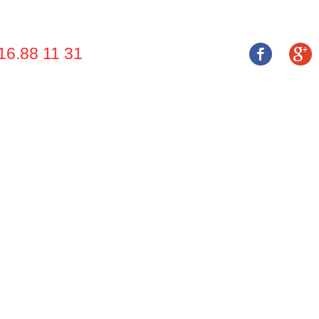
16.88 11 31
 THIỆU
SẢN PHẨM
DỊCH VỤ
NHÀ CUNG CẤP
DỰ ÁN
TUYỂN