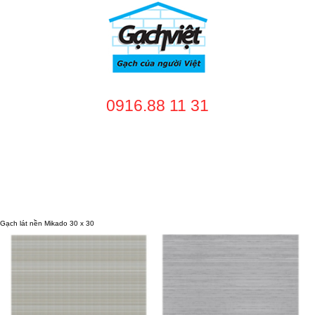
0916.88 11 31
TRANG CHỦ
GIỚI THIỆU
SẢN PHẨM
DỊCH VỤ
NHÀ CUNG CẤP
DỰ ÁN
TUYỂN DỤNG
LIÊN HỆ
Gạch lát nền Mikado 30 x 30