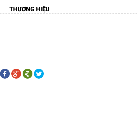
THƯƠNG HIỆU
CÔNG TY TNHH MÔI TRƯỜNG VIỆT
Địa chỉ:
277 Gò Dầu, P.Tân Quý, Q.Tân Phú, TP.HCM
Điên thoại:
08.38 109 567 - 0916.88 11 31 -
Fax:
08.38 107 456
Email:
hiengachviet@gmail.com
-
Website:
http://gachviet.vn/
LÊN KẾT MẠNG XÃ HỘI