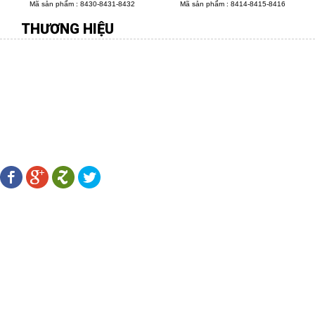
Mã sản phẩm : 8430-8431-8432
Mã sản phẩm : 8414-8415-8416
THƯƠNG HIỆU
CÔNG TY TNHH MÔI TRƯỜNG VIỆT
Địa chỉ:
277 Gò Dầu, P.Tân Quý, Q.Tân Phú, TP.HCM
Điên thoại:
08.38 109 567 - 0916.88 11 31 -
Fax:
08.38 107 456
Email:
hiengachviet@gmail.com
-
Website:
http://gachviet.vn/
LÊN KẾT MẠNG XÃ HỘI