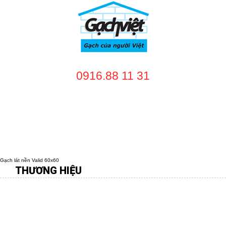
0916.88 11 31
TRANG CHỦ
GIỚI THIỆU
SẢN PHẨM
DỊCH VỤ
NHÀ CUNG CẤP
DỰ ÁN
TUYỂN DỤNG
LIÊN HỆ
Gạch lát nền Valid 60x60
THƯƠNG HIỆU
CÔNG TY TNHH MÔI TRƯỜNG VIỆT
Địa chỉ:
277 Gò Dầu, P.Tân Quý, Q.Tân Phú, TP.HCM
Điên thoại:
08.38 109 567 - 0916.88 11 31 -
Fax:
08.38 107 456