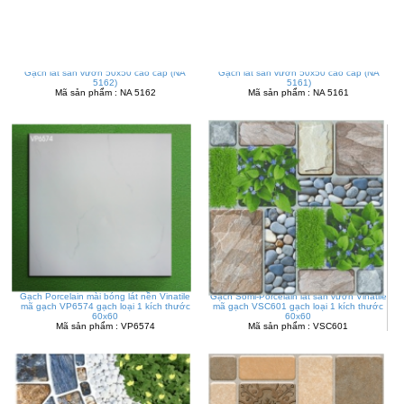
Gạch lát sân vườn 50x50 cao cấp (NA
Gạch lát sân vườn 50x50 cao cấp (NA
5162)
5161)
Mã sản phẩm : NA 5162
Mã sản phẩm : NA 5161
Gạch Porcelain mài bóng lát nền Vinatile
Gạch Somi-Porcelain lát sân vườn Vinatile
mã gạch VP6574 gạch loại 1 kích thước
mã gạch VSC601 gạch loại 1 kích thước
60x60
60x60
Mã sản phẩm : VP6574
Mã sản phẩm : VSC601