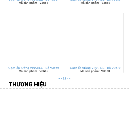
Mã sản phẩm : V3667
Mã sản phẩm : V3668
Gạch ốp tường VINATILE - Bộ V3669
Gạch ốp tường VINATILE - Bộ V3670
Mã sản phẩm : V3669
Mã sản phẩm : V3670
«
‹
1
2
›
»
THƯƠNG HIỆU
CÔNG TY TNHH MÔI TRƯỜNG VIỆT
Địa chỉ:
277 Gò Dầu, P.Tân Quý, Q.Tân Phú, TP.HCM
Điên thoại:
08.38 109 567 - 0916.88 11 31 -
Fax:
08.38 107 456
Email:
hiengachviet@gmail.com
-
Website:
http://gachviet.vn/