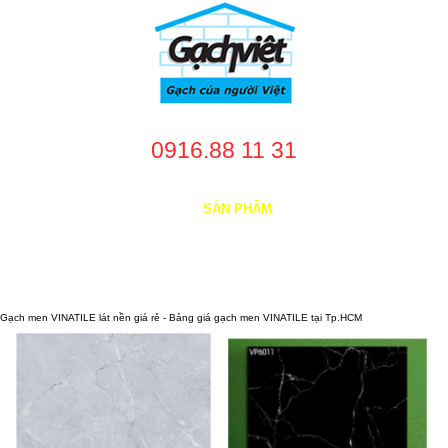
0916.88 11 31
TRANG CHỦ
GIỚI THIỆU
SẢN PHẨM
DỊCH VỤ
NHÀ CUNG CẤP
DỰ ÁN
TUYỂN DỤNG
LIÊN HỆ
Gạch men VINATILE lát nền giá rẻ - Bảng giá gạch men VINATILE tại Tp.HCM