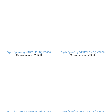
Gạch ốp tường VINATILE - Bộ V3660
Gạch ốp tường VINATILE - Bộ V3666
Mã sản phẩm : V3660
Mã sản phẩm : V3666
Gạch ốp tường VINATILE - Bộ V3667
Gạch ốp tường VINATILE - Bộ V3668