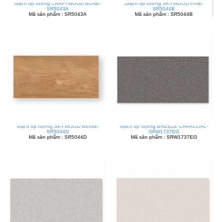
Gạch ốp tường CRAFTWOOD BONE-
,Gạch ốp tường SKYWOOD PINE-
SR5043A
SR5044B
Mã sản phẩm : SR5043A
Mã sản phẩm : SR5044B
Gạch ốp tường SKYWOOD BEIGE-
Gạch ốp tường BREEZE CHARCOAL-
SR5044D
SRW1737EG
Mã sản phẩm : SR5044D
Mã sản phẩm : SRW1737EG