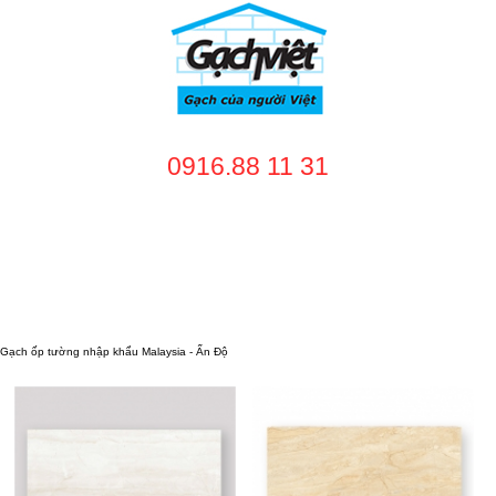
0916.88 11 31
TRANG CHỦ
GIỚI THIỆU
SẢN PHẨM
DỊCH VỤ
NHÀ CUNG CẤP
DỰ ÁN
TUYỂN DỤNG
LIÊN HỆ
Gạch ốp tường nhập khẩu Malaysia - Ấn Độ