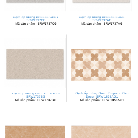
Gạch ốp tường BREEZE GREY-
Gạch ốp tường BREEZE BONE-
SRW1737CG
SRW1737AG
Mã sản phẩm : SRW1737CG
Mã sản phẩm : SRW1737AG
Gạch ốp tường BREEZE BEIGE-
Gạch ốp tường Grand Emprado Geo
SRW1737BG
Decor -SRW 1858AG1
Mã sản phẩm : SRW1737BG
Mã sản phẩm : SRW 1858AG1