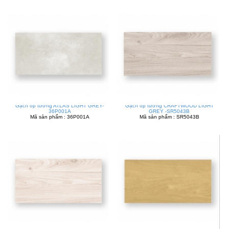
Gạch ốp tường ATLAS LIGHT GREY-
Gạch ốp tường CRAFTWOOD LIGHT
36P001A
GREY -SR5043B
Mã sản phẩm : 36P001A
Mã sản phẩm : SR5043B