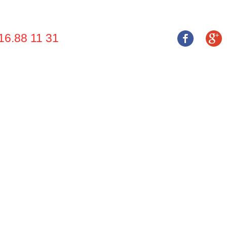
16.88 11 31
 THIỆU
SẢN PHẨM
DỊCH VỤ
NHÀ CUNG CẤP
DỰ ÁN
TUYỂN