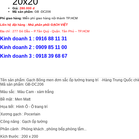
20x20
Giá:
280.000 đ
Mã sản phẩm:
GB -DC206
Phí giao hàng:
Miễn phí giao hàng nội thành TP.HCM
Liên hệ đặt hàng :
Nhà phân phối GẠCH VIỆT
Địa chỉ : 277 Gò Dầu – P.Tân Quý - Quận. Tân Phú – TP.HCM
Kinh doanh 1 : 0916 88 11 31
Kinh doanh 2 : 0909 85 11 00
Kinh doanh 3 : 0918 39 68 67
Tên sản phẩm: Gạch Bông men đơn sắc ốp tường trang trí -Hàng Trung Quốc chí
Mã sản phẩm: GB-DC206
Màu sắc : Màu Cam - xám trắng
Bề mặt : Men Matt
Họa tiết : Hình Ô - Ô trang trí
Xương gạch : Pocerlain
Công năng : Gạch ốp tường
Phân cảnh : Phòng khách , phòng bếp,phòng tắm...
Kích thước : 200 x 200