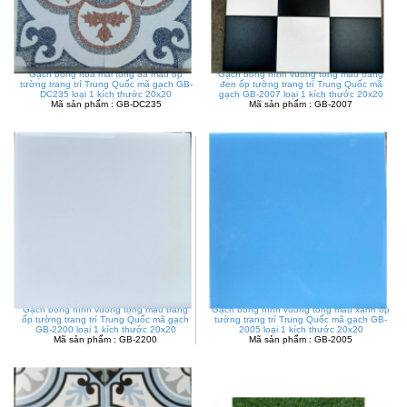
Gạch bông hoa mai tông đa màu ốp
Gạch bông hình vuông tông màu trắng
tường trang trí Trung Quốc mã gạch GB-
đen ốp tường trang trí Trung Quốc mã
DC235 loại 1 kích thước 20x20
gạch GB-2007 loại 1 kích thước 20x20
Mã sản phẩm : GB-DC235
Mã sản phẩm : GB-2007
Gạch bông hình vuông tông màu trắng
Gạch bông hình vuông tông màu xanh ốp
ốp tường trang trí Trung Quốc mã gạch
tường trang trí Trung Quốc mã gạch GB-
GB-2200 loại 1 kích thước 20x20
2005 loại 1 kích thước 20x20
Mã sản phẩm : GB-2200
Mã sản phẩm : GB-2005