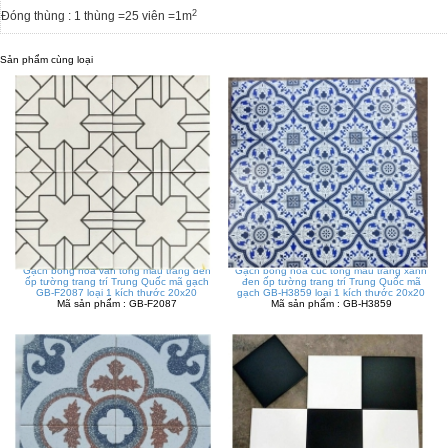
2
Đóng thùng : 1 thùng =25 viên =1m
Sản phẩm cùng loại
Gạch bông hoa văn tông màu trắng đen
Gạch bông hoa cúc tông màu trắng xanh
ốp tường trang trí Trung Quốc mã gạch
đen ốp tường trang trí Trung Quốc mã
GB-F2087 loại 1 kích thước 20x20
gạch GB-H3859 loại 1 kích thước 20x20
Mã sản phẩm : GB-F2087
Mã sản phẩm : GB-H3859