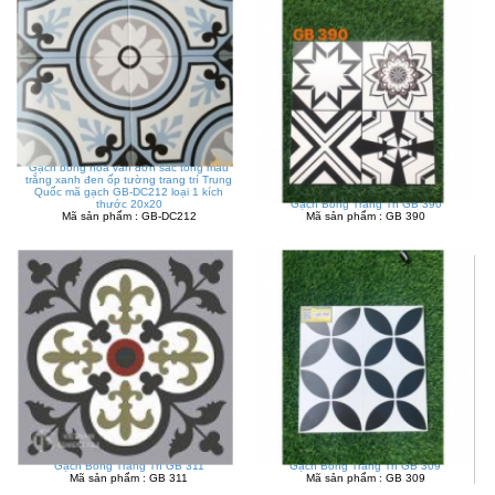
Gạch bông hoa văn đơn sắc tông màu
trắng xanh đen ốp tường trang trí Trung
Quốc mã gạch GB-DC212 loại 1 kích
thước 20x20
Gạch Bông Trang Trí GB 390
Mã sản phẩm : GB-DC212
Mã sản phẩm : GB 390
Gạch Bông Trang Trí GB 311
Gạch Bông Trang Trí GB 309
Mã sản phẩm : GB 311
Mã sản phẩm : GB 309