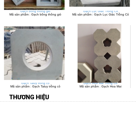
Gạch bông thông gió
Gạch Lục Giác Trồng Cỏ
Mã sản phẩm : Gạch bông thông gió
Mã sản phẩm : Gạch Lục Giác Trồng Cỏ
Gạch Taluy trồng cỏ
Gạch Hoa Mai Trồng Cỏ
Mã sản phẩm : Gạch Taluy trồng cỏ
Mã sản phẩm : Gạch Hoa Mai
THƯƠNG HIỆU
CÔNG TY TNHH MÔI TRƯỜNG VIỆT
Địa chỉ:
277 Gò Dầu, P.Tân Quý, Q.Tân Phú, TP.HCM
Điên thoại:
08.38 109 567 - 0916.88 11 31 -
Fax:
08.38 107 456