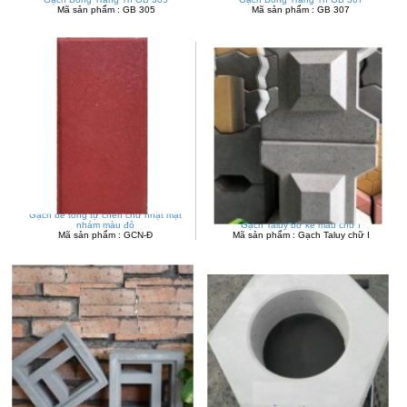
Mã sản phẩm : GB 305
Mã sản phẩm : GB 307
Gạch bê tông tự chèn chữ nhật mặt
nhám màu đỏ
Gạch Taluy bờ kè mẫu chữ I
Mã sản phẩm : GCN-Đ
Mã sản phẩm : Gạch Taluy chữ I