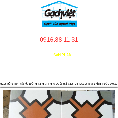
0916.88 11 31
TRANG CHỦ
GIỚI THIỆU
SẢN PHẨM
DỊCH VỤ
NHÀ CUNG CẤP
DỰ ÁN
TUYỂN DỤNG
LIÊN HỆ
Gạch bông đơn sắc ốp tường trang trí Trung Quốc mã gạch GB-DC206 loại 1 kích thước 20x20