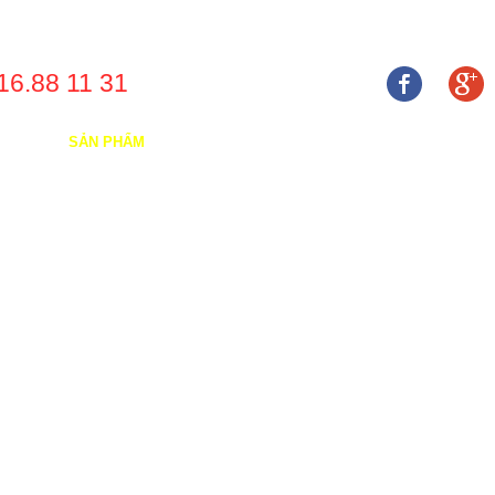
16.88 11 31
 THIỆU
SẢN PHẨM
DỊCH VỤ
NHÀ CUNG CẤP
DỰ ÁN
TUYỂN