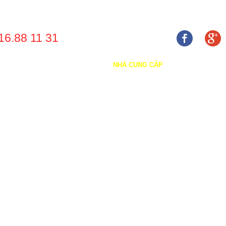
16.88 11 31
 THIỆU
SẢN PHẨM
DỊCH VỤ
NHÀ CUNG CẤP
DỰ ÁN
TUYỂN